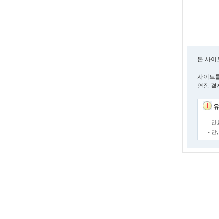
본 사이
사이트를
연장 결
유
- 
- 