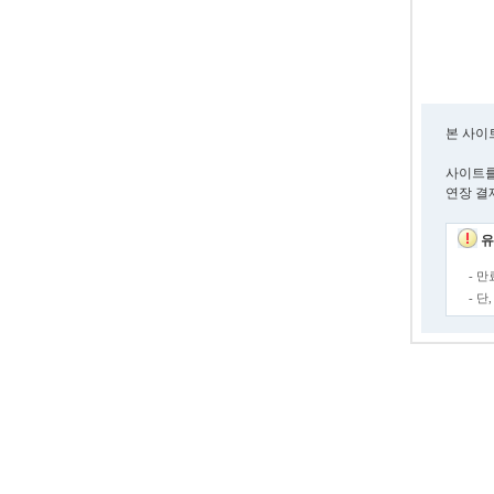
본 사이
사이트를
연장 결
유
- 
- 