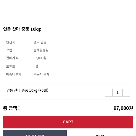
안동 산마 중품 10kg
원산지
경북 안동
브랜드
늘해랑농원
판매가격
97,000원
0점
포인트
배송비결제
주문시 결제
안동 산마 중품 10kg
(+0원)
총 금액 :
97,000원