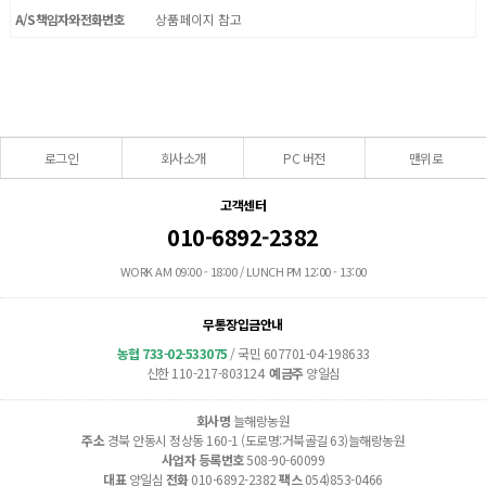
A/S 책임자와 전화번호
상품페이지 참고
로그인
회사소개
PC 버전
맨위로
고객센터
010-6892-2382
WORK AM 09:00 - 18:00 / LUNCH PM 12:00 - 13:00
무통장입금안내
농협 733-02-533075
/ 국민 607701-04-198633
신한 110-217-803124
예금주
양일심
회사명
늘해랑농원
주소
경북 안동시 정상동 160-1 (도로명:거북골길 63)늘해랑농원
사업자 등록번호
508-90-60099
대표
양일심
전화
010-6892-2382
팩스
054)853-0466